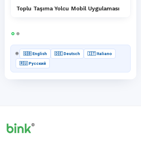
Toplu Taşıma Yolcu Mobil Uygulaması
🌐
🇬🇧 English
🇩🇪 Deutsch
🇮🇹 Italiano
🇷🇺 Русский