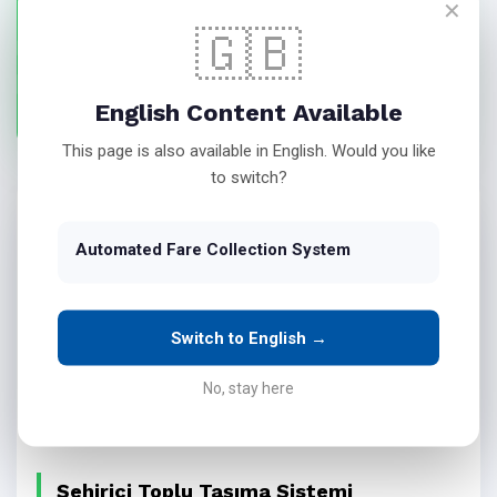
✕
Elektronik Ücret Toplama Sistemi konusunda işletmenize
🇬🇧
özel çözümler için teklif hazırlamamız için
English Content Available
Bize Ulaşın
This page is also available in English. Would you like
to switch?
Automated Fare Collection System
Switch to English →
No, stay here
Şehiriçi Toplu Taşıma Sistemi