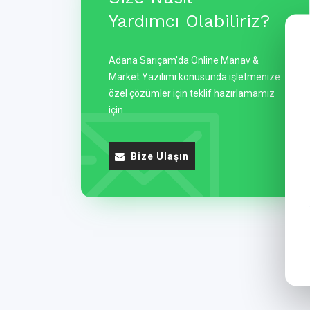
Yardımcı Olabiliriz?
Adana Sarıçam'da Online Manav &
Market Yazılımı konusunda işletmenize
özel çözümler için teklif hazırlamamız
için
Bize Ulaşın