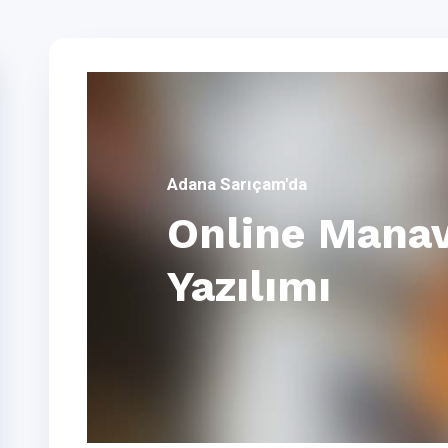
Adana Sarıçam'da
Online Manav
Yazılımı