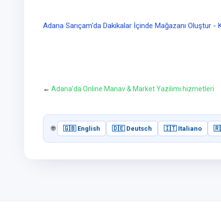
Adana Sarıçam'da Dakikalar İçinde Mağazanı Oluştur - 
←
Adana'da Online Manav & Market Yazılımı hizmetleri
🌐
🇬🇧 English
🇩🇪 Deutsch
🇮🇹 Italiano
🇷