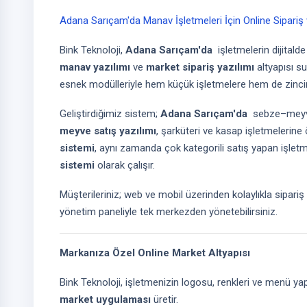
Adana Sarıçam'da Manav İşletmeleri İçin Online Sipari
Bink Teknoloji,
Adana Sarıçam'da
işletmelerin dijital
manav yazılımı
ve
market sipariş yazılımı
altyapısı s
esnek modülleriyle hem küçük işletmelere hem de zincir
Geliştirdiğimiz sistem;
Adana Sarıçam'da
sebze–meyve 
meyve satış yazılımı
, şarküteri ve kasap işletmelerine
sistemi
, aynı zamanda çok kategorili satış yapan işletme
sistemi
olarak çalışır.
Müşterileriniz; web ve mobil üzerinden kolaylıkla sipariş
yönetim paneliyle tek merkezden yönetebilirsiniz.
Markanıza Özel Online Market Altyapısı
Bink Teknoloji, işletmenizin logosu, renkleri ve menü ya
market uygulaması
üretir.