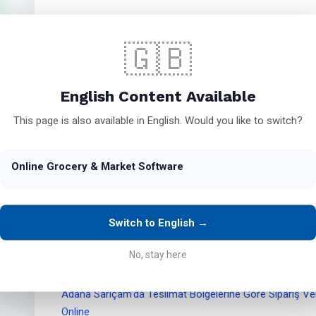
Bu yapı özellikle
yerel teslimat yapan marketler için 
🇬🇧
edilmektedir.
Adana Sarıçam'da Zincir İşletmeler İçin Online Mağazan
English Content Available
This page is also available in English. Would you like to switch?
Teslimatlı Sipariş Sistemi & Mobil Sipariş Altyapısı
Sistemimiz, şehir içi ve bölgesel teslimat süreçlerini kol
Online Grocery & Market Software
sistemi
içerir.
Müşterileriniz için tamamen optimize edilmiş
mobil sip
market sipariş sistemi çözümü
ile hızlı ve sorunsuz b
Switch to English →
Ayrıca yerel işletmeler için geliştirilmiş
yerel market u
No, stay here
kolayca dijitale taşıyabilirsiniz.
Adana Sarıçam'da Teslimat Bölgelerine Göre Sipariş Ver
Online