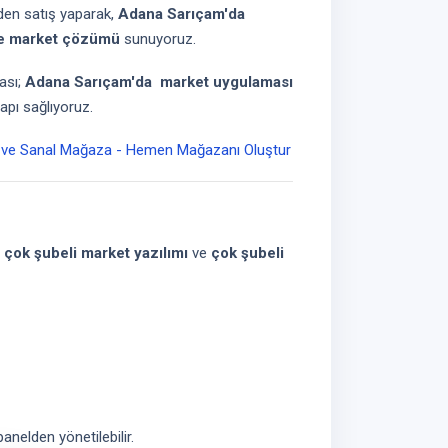
en satış yaparak,
Adana Sarıçam'da
ne market çözümü
sunuyoruz.
kası;
Adana Sarıçam'da
market uygulaması
yapı sağlıyoruz.
iş ve Sanal Mağaza - Hemen Mağazanı Oluştur
ş
çok şubeli market yazılımı
ve
çok şubeli
anelden yönetilebilir.