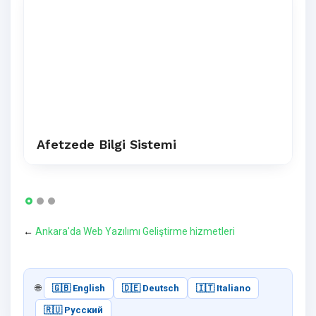
Afetzede Bilgi Sistemi
←
Ankara'da Web Yazılımı Geliştirme hizmetleri
🌐
🇬🇧 English
🇩🇪 Deutsch
🇮🇹 Italiano
🇷🇺 Русский