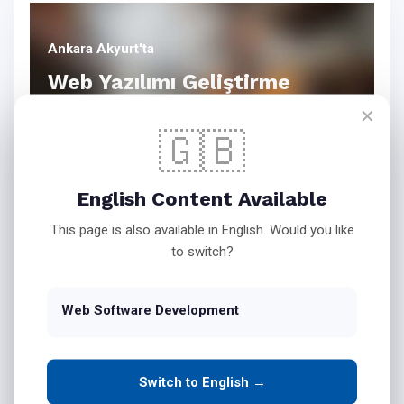
Ankara Akyurt'ta
Web Yazılımı Geliştirme
✕
🇬🇧
Bink Teknoloji Web Yazılım
English Content Available
Hizmetleri
This page is also available in English. Would you like
to switch?
İşletmenizin Masaüstü
Web Software Development
Yazılımlarını Web Ortamına
Taşıyın
Switch to English →