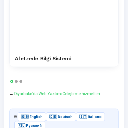
Afetzede Bilgi Sistemi
←
Diyarbakır'da Web Yazılımı Geliştirme hizmetleri
🌐
🇬🇧 English
🇩🇪 Deutsch
🇮🇹 Italiano
🇷🇺 Русский