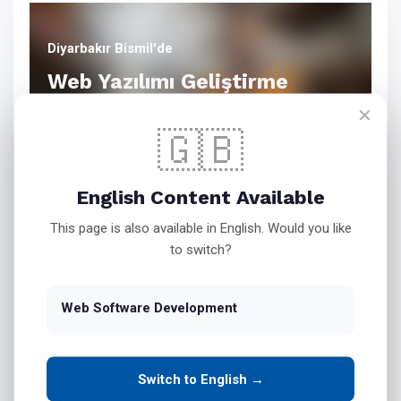
Diyarbakır Bismil'de
Web Yazılımı Geliştirme
✕
🇬🇧
Bink Teknoloji Web Yazılım
English Content Available
Hizmetleri
This page is also available in English. Would you like
to switch?
İşletmenizin Masaüstü
Web Software Development
Yazılımlarını Web Ortamına
Taşıyın
Switch to English →