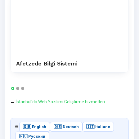
Afetzede Bilgi Sistemi
←
İstanbul'da Web Yazılımı Geliştirme hizmetleri
🌐
🇬🇧 English
🇩🇪 Deutsch
🇮🇹 Italiano
🇷🇺 Русский