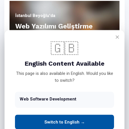
İstanbul Beyoğlu'da
Web Yazılımı Geliştirme
✕
🇬🇧
Bink Teknoloji Web Yazılım
English Content Available
Hizmetleri
This page is also available in English. Would you like
to switch?
İşletmenizin Masaüstü
Web Software Development
Yazılımlarını Web Ortamına
Taşıyın
Switch to English →