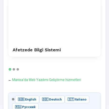
Afetzede Bilgi Sistemi
←
Manisa'da Web Yazılımı Geliştirme hizmetleri
🌐
🇬🇧 English
🇩🇪 Deutsch
🇮🇹 Italiano
🇷🇺 Русский