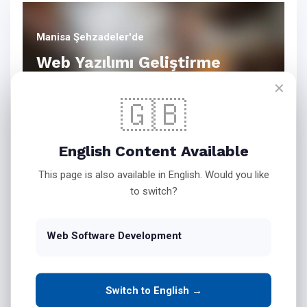
Manisa Şehzadeler'de
Web Yazılımı Geliştirme
✕
🇬🇧
Bink Teknoloji Web Yazılım
English Content Available
Hizmetleri
This page is also available in English. Would you like
to switch?
İşletmenizin Masaüstü
Web Software Development
Yazılımlarını Web Ortamına
Taşıyın
Switch to English →