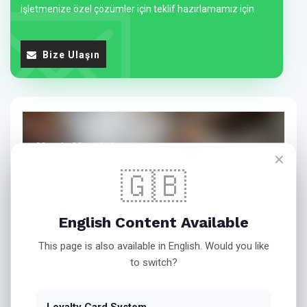
işletmenize özel çözümler için teklif hazırlamamız için
Bize Ulaşın
Mersin Mezitli'de
✕
Market Kartı Sistemi
🇬🇧
English Content Available
Market Kartı Nedir?
This page is also available in English. Would you like
to switch?
Market kartı
, müşterilere çeşitli avantajlar sunarak alışveriş
deneyimlerini daha cazip hale getiren bir kart sistemidir.
Loyalty Card System