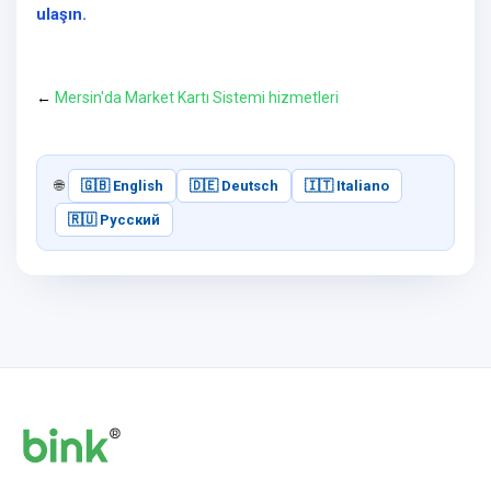
ulaşın.
←
Mersin'da Market Kartı Sistemi hizmetleri
🌐
🇬🇧 English
🇩🇪 Deutsch
🇮🇹 Italiano
🇷🇺 Русский