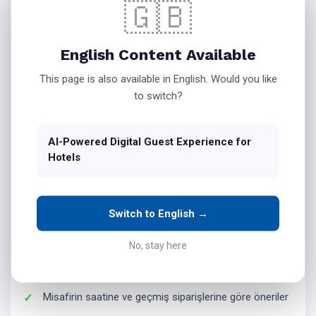
🇬🇧
Uygulama indirmeden, kayıt olmadan, sadece link + OTP ile
akıllı otel deneyimi
başlar.
English Content Available
Yapay Zekâ ile Güçlenen Otel Hizmetleri
This page is also available in English. Would you like
to switch?
🛎️ AI Destekli Dijital Resepsiyon
Yapay zekâ destekli sık sorulan sorular
AI-Powered Digital Guest Experience for
Hotels
Anlık bilgilendirme ve yönlendirme
Geç çıkış, erken giriş taleplerinin otomatik alınması
Switch to English →
No, stay here
🍽️ Akıllı Oda Servisi & Restoran – Bar
Misafirin saatine ve geçmiş siparişlerine göre öneriler