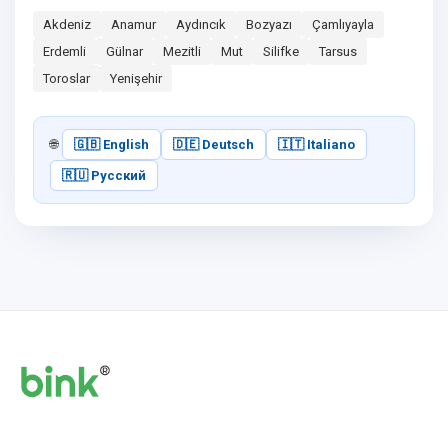
Akdeniz
Anamur
Aydıncık
Bozyazı
Çamlıyayla
Erdemli
Gülnar
Mezitli
Mut
Silifke
Tarsus
Toroslar
Yenişehir
🌐
🇬🇧 English
🇩🇪 Deutsch
🇮🇹 Italiano
🇷🇺 Русский