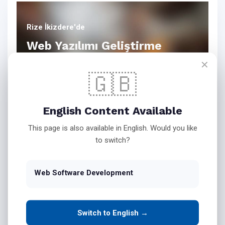
Rize İkizdere'de
Web Yazılımı Geliştirme
✕
🇬🇧
Bink Teknoloji Web Yazılım
English Content Available
Hizmetleri
This page is also available in English. Would you like
to switch?
İşletmenizin Masaüstü
Web Software Development
Yazılımlarını Web Ortamına
Taşıyın
Switch to English →