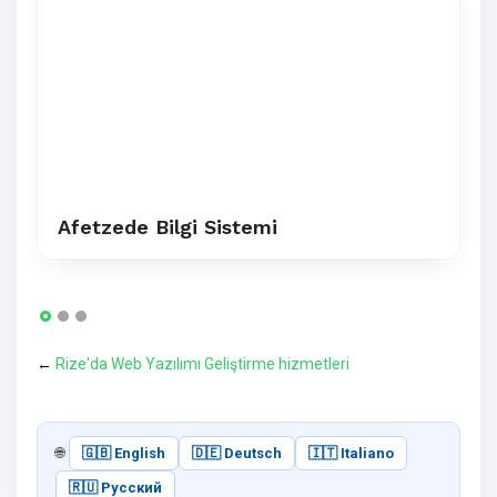
Afetzede Bilgi Sistemi
←
Rize'da Web Yazılımı Geliştirme hizmetleri
🌐
🇬🇧 English
🇩🇪 Deutsch
🇮🇹 Italiano
🇷🇺 Русский