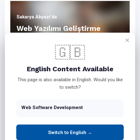
Sakarya Akyazı'da
Web Yazılımı Geliştirme
✕
🇬🇧
Bink Teknoloji Web Yazılım
English Content Available
Hizmetleri
This page is also available in English. Would you like
to switch?
İşletmenizin Masaüstü
Web Software Development
Yazılımlarını Web Ortamına
Taşıyın
Switch to English →