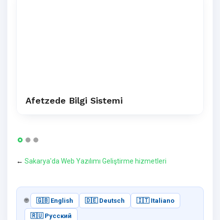
Afetzede Bilgi Sistemi
←
Sakarya'da Web Yazılımı Geliştirme hizmetleri
🌐
🇬🇧 English
🇩🇪 Deutsch
🇮🇹 Italiano
🇷🇺 Русский