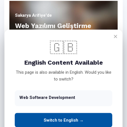
Sakarya Arifiye'de
Web Yazılımı Geliştirme
✕
🇬🇧
Bink Teknoloji Web Yazılım
English Content Available
Hizmetleri
This page is also available in English. Would you like
to switch?
İşletmenizin Masaüstü
Web Software Development
Yazılımlarını Web Ortamına
Taşıyın
Switch to English →