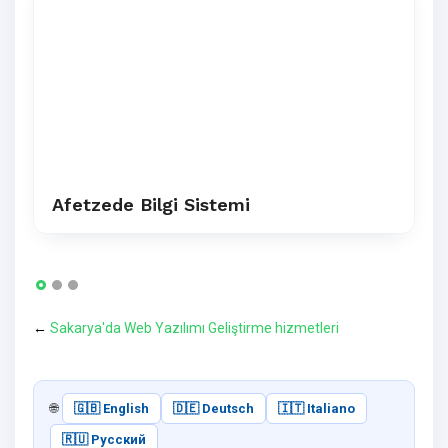
Afetzede Bilgi Sistemi
←
Sakarya'da Web Yazılımı Geliştirme hizmetleri
🌐
🇬🇧 English
🇩🇪 Deutsch
🇮🇹 Italiano
🇷🇺 Русский