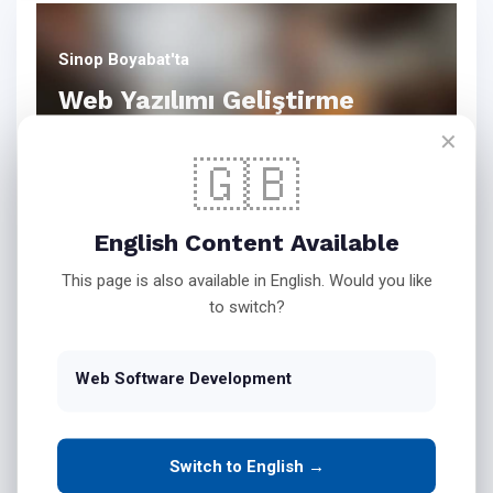
Sinop Boyabat'ta
Web Yazılımı Geliştirme
✕
🇬🇧
Bink Teknoloji Web Yazılım
English Content Available
Hizmetleri
This page is also available in English. Would you like
to switch?
İşletmenizin Masaüstü
Web Software Development
Yazılımlarını Web Ortamına
Taşıyın
Switch to English →