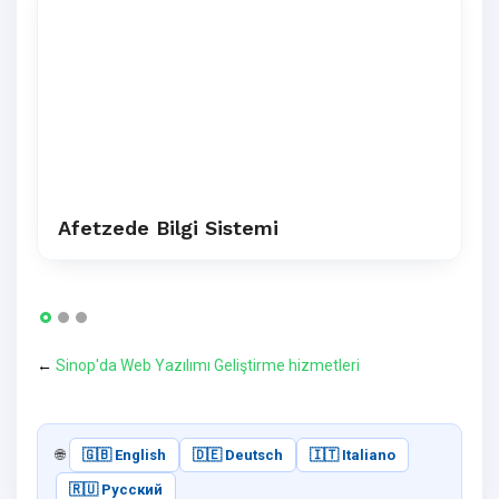
Afetzede Bilgi Sistemi
←
Sinop'da Web Yazılımı Geliştirme hizmetleri
🌐
🇬🇧 English
🇩🇪 Deutsch
🇮🇹 Italiano
🇷🇺 Русский