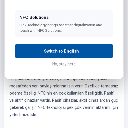
kartlarında sıklıkla kullanıyor. Apple Pay gibi teknolojiler ile
artık kullanıcılar telefonları ile ödeme
gerçekleştirebiliyorlar.
NFC Solutions
Bink Technology brings together digitalization and
touch with NFC Solutions.
NFC Nasıl Çalışır?
Switch to English →
NFC sisteminin çalışmasına kullanıcılar Bluetooth’tan
No, stay here
aşinadırlar. Bluetooth ve Wi-Fi gibi NFC teknolojisi de
kablosuz sinyaller ile çalışır. Radyo dalgaları üzerinden NFC
bilgi aktarımını sağlar. NFC, teknolojik cihazların yakın
mesafeden veri paylaşımlarına izin verir. Özellikle temassız
ödeme özelliği NFC’nin en çok kullanılan özelliğidir. Pasif
ve aktif cihazlar vardır. Pasif cihazlar, aktif cihazlardan güç
çekerek çalışır. NFC teknolojisi pek çok verinin aktarımı için
yeterli hızdadır.