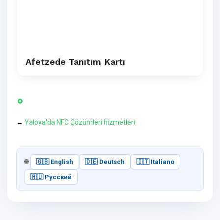
Afetzede Tanıtım Kartı
←
Yalova'da NFC Çözümleri hizmetleri
🌐
🇬🇧 English
🇩🇪 Deutsch
🇮🇹 Italiano
🇷🇺 Русский