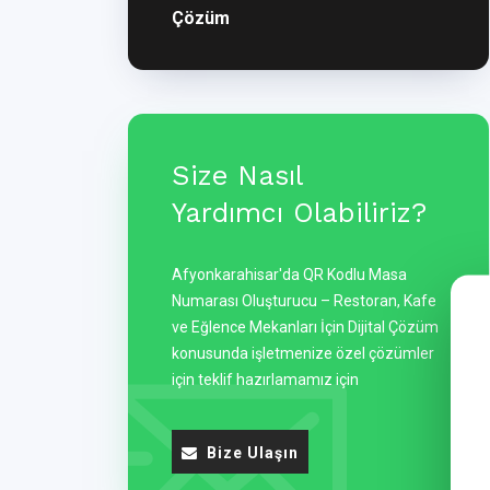
Çözüm
Size Nasıl
Yardımcı Olabiliriz?
Afyonkarahisar'da QR Kodlu Masa
Numarası Oluşturucu – Restoran, Kafe
ve Eğlence Mekanları İçin Dijital Çözüm
konusunda işletmenize özel çözümler
için teklif hazırlamamız için
Bize Ulaşın