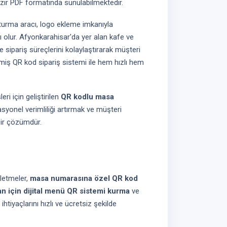
hazır PDF formatında sunulabilmektedir.
turma aracı, logo ekleme imkanıyla
 olur. Afyonkarahisar'da yer alan kafe ve
e sipariş süreçlerini kolaylaştırarak müşteri
ilmiş QR kod sipariş sistemi ile hem hızlı hem
ri için geliştirilen
QR kodlu masa
yonel verimliliği artırmak ve müşteri
 bir çözümdür.
letmeler,
masa numarasına özel QR kod
an için dijital menü QR sistemi kurma
ve
 ihtiyaçlarını hızlı ve ücretsiz şekilde