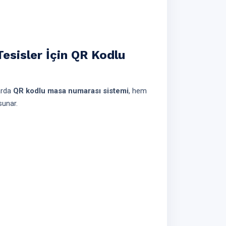
Tesisler İçin QR Kodlu
larda
QR kodlu masa numarası sistemi
, hem
sunar.