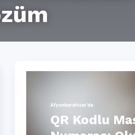
Çözüm
Afyonkarahisar'da
QR Kodlu Ma