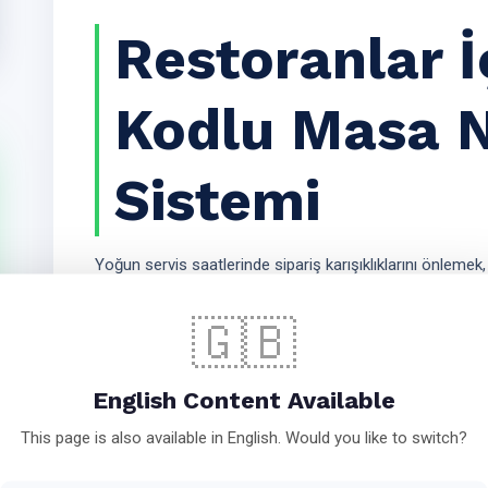
Restoranlar İ
Kodlu Masa 
Sistemi
Yoğun servis saatlerinde sipariş karışıklıklarını önlem
müşteriyi doğru sayfaya ulaştırmak için
restoranlara 
kritik bir avantaj sağlar.
🇬🇧
Masa numarasına özel QR kod üretimi
English Content Available
QR kod ile dijital menüye yönlendirme
This page is also available in English. Would you like to switch?