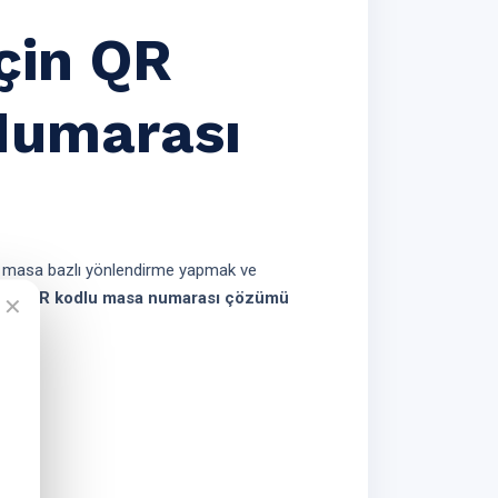
çin QR
Numarası
ek, masa bazlı yönlendirme yapmak ve
özel QR kodlu masa numarası çözümü
✕