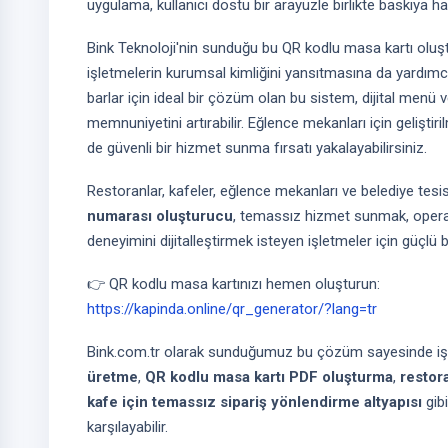
uygulama, kullanıcı dostu bir arayüzle birlikte baskıya 
Bink Teknoloji'nin sunduğu bu QR kodlu masa kartı oluş
işletmelerin kurumsal kimliğini yansıtmasına da yardımcı
barlar için ideal bir çözüm olan bu sistem, dijital menü v
memnuniyetini artırabilir. Eğlence mekanları için geliştir
de güvenli bir hizmet sunma fırsatı yakalayabilirsiniz.
Restoranlar, kafeler, eğlence mekanları ve belediye tesisle
numarası oluşturucu
, temassız hizmet sunmak, operas
deneyimini dijitalleştirmek isteyen işletmeler için güçlü
👉 QR kodlu masa kartınızı hemen oluşturun:
https://kapinda.online/qr_generator/?lang=tr
Bink.com.tr olarak sunduğumuz bu çözüm sayesinde iş
üretme
,
QR kodlu masa kartı PDF oluşturma
,
restor
kafe için temassız sipariş yönlendirme altyapısı
gibi
karşılayabilir.