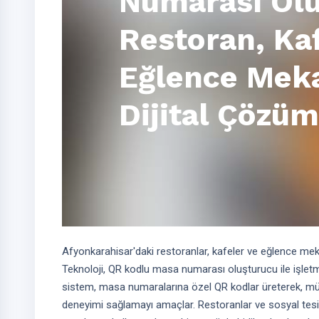
Numarası Olu
Restoran, Ka
Eğlence Meka
Dijital Çözüm
Afyonkarahisar'daki restoranlar, kafeler ve eğlence mek
Teknoloji, QR kodlu masa numarası oluşturucu ile işletmel
sistem, masa numaralarına özel QR kodlar üreterek, müşte
deneyimi sağlamayı amaçlar. Restoranlar ve sosyal tesis