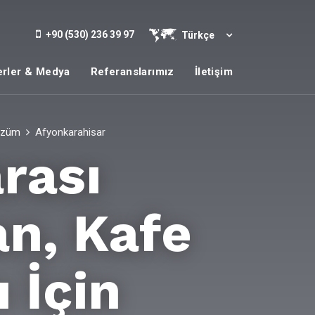
+90 (530) 236 39 97
Türkçe
rler & Medya
Referanslarımız
İletişim
Çözüm
Afyonkarahisar
rası
an, Kafe
 İçin