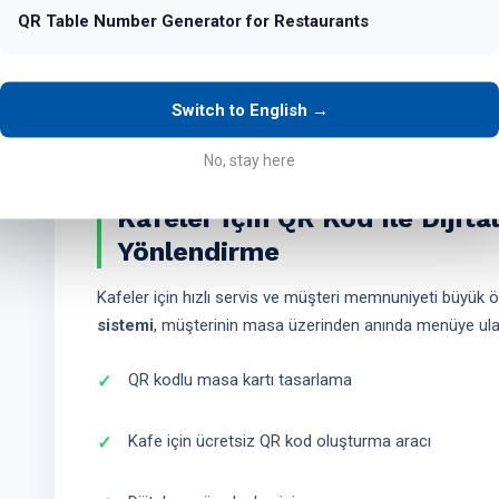
Temassız sipariş sayfasına direkt erişim
QR Table Number Generator for Restaurants
QR kodlu masa kartı PDF çıktısı alma
Switch to English →
Logo ve marka uyumlu tasarım oluşturma
No, stay here
Kafeler İçin QR Kod Ile Dijit
Yönlendirme
Kafeler için hızlı servis ve müşteri memnuniyeti büyük 
sistemi
, müşterinin masa üzerinden anında menüye ula
QR kodlu masa kartı tasarlama
Kafe için ücretsiz QR kod oluşturma aracı