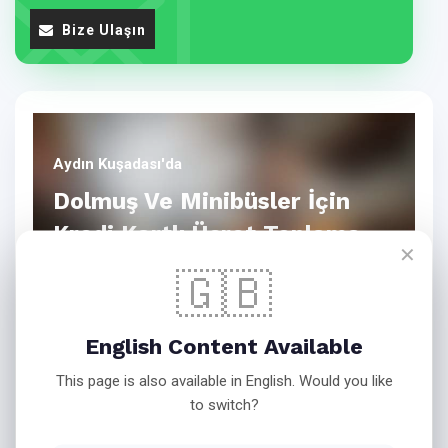
Bize Ulaşın
Aydın Kuşadası'da
Dolmuş Ve Minibüsler İçin
Kredi Kartlı Ücret Toplama
✕
Sistemi
🇬🇧
English Content Available
Dolmuş ve Minibüsler İçin Kredi Kartlı Ücret Toplama
This page is also available in English. Would you like
Sistemi
to switch?
Artık şehir içi ulaşımda nakit para dönemi bitiyor!