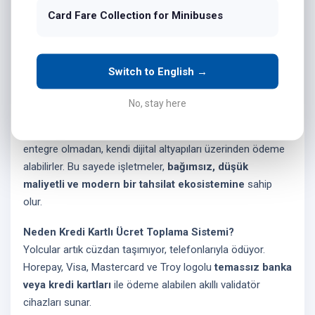
Horepay’in geliştirdiği yeni nesil
kredi kartlı ücret
Card Fare Collection for Minibuses
toplama sistemi
, minibüs ve dolmuşların belediye
altyapısına bağımlı kalmadan dijital tahsilat yapmasını
sağlar.
Switch to English →
Horepay ile Nakitsiz ve Entegresiz Tahsilat Dönemi
No, stay here
Sistemimiz sayesinde minibüs ve dolmuş işletmecileri,
mevcut belediye elektronik ücret toplama sistemlerine
entegre olmadan, kendi dijital altyapıları üzerinden ödeme
alabilirler. Bu sayede işletmeler,
bağımsız, düşük
maliyetli ve modern bir tahsilat ekosistemine
sahip
olur.
Neden Kredi Kartlı Ücret Toplama Sistemi?
Yolcular artık cüzdan taşımıyor, telefonlarıyla ödüyor.
Horepay, Visa, Mastercard ve Troy logolu
temassız banka
veya kredi kartları
ile ödeme alabilen akıllı validatör
cihazları sunar.