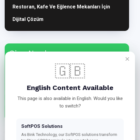
Restoran, Kafe Ve Eğlence Mekanları İçin
Dijital Çözüm
Size Nasıl
✕
Yardımcı Olabiliriz?
🇬🇧
Aydın'da SoftPOS Çözümleri konusunda işletmenize özel
English Content Available
çözümler için teklif hazırlamamız için
This page is also available in English. Would you like
to switch?
Bize Ulaşın
SoftPOS Solutions
As Bink Technology, our SoftPOS solutions transform