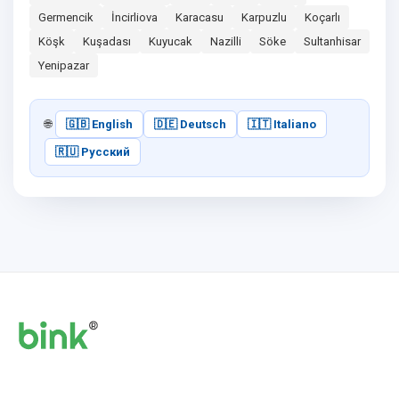
Germencik
İncirliova
Karacasu
Karpuzlu
Koçarlı
Köşk
Kuşadası
Kuyucak
Nazilli
Söke
Sultanhisar
Yenipazar
🌐
🇬🇧 English
🇩🇪 Deutsch
🇮🇹 Italiano
🇷🇺 Русский