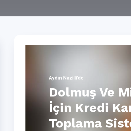
Aydın Nazilli'de
Dolmuş Ve Mi
İçin Kredi Ka
Toplama Sis