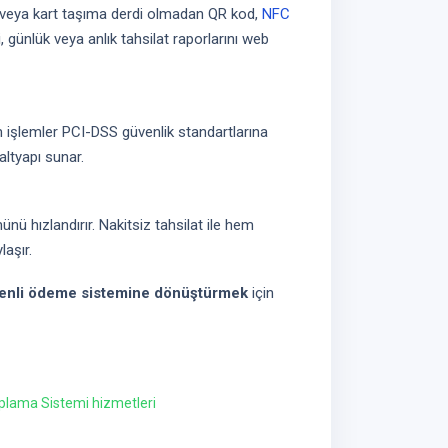
 veya kart taşıma derdi olmadan QR kod,
NFC
, günlük veya anlık tahsilat raporlarını web
üm işlemler PCI-DSS güvenlik standartlarına
 altyapı sunar.
nü hızlandırır. Nakitsiz tahsilat ile hem
aşır.
venli ödeme sistemine dönüştürmek
için
oplama Sistemi hizmetleri