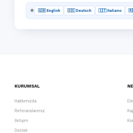
🌐
🇬🇧 English
🇩🇪 Deutsch
🇮🇹 Italiano
🇷
KURUMSAL
NE
Hakkımızda
El
Referanslarımız
Ka
İletişim
Ko
Destek