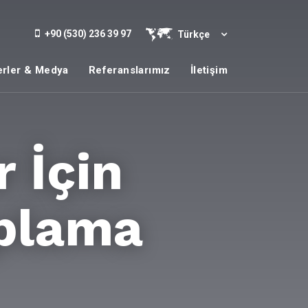
+90 (530) 236 39 97
Türkçe
rler & Medya
Referanslarımız
İletişim
 İçin
oplama