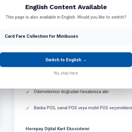
English Content Available
temassız banka veya kredi kartları
ile ödeme alabilen a
This page is also available in English. Would you like to switch?
Fiziki Kart İhtiyacını Ortadan Kaldırın
Horepay dijital kart altyapısı sayesinde yolcuların fiziki
veya dijital cüzdan üzerinden QR kodla ödeme yapabilirl
Card Fare Collection for Minibuses
Belediye Sistemine Bağımlı Olmadan Çalışın
Küçük ölçekli kooperatifler ve bağımsız minibüs hatları iç
Switch to English →
belediye
eüts
altyapısına entegre olmadan çalışır.
No, stay here
Kendi fiyat tarifelerinizi belirleyin
Ödemelerinizi doğrudan hesabınıza alın
Banka POS, sanal POS veya mobil POS seçenekleri
Horepay Dijital Kart Ekosistemi