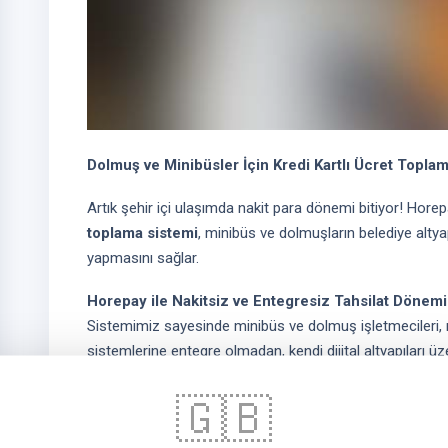
Dolmuş ve Minibüsler İçin Kredi Kartlı Ücret Topla
Artık şehir içi ulaşımda nakit para dönemi bitiyor! Horepay
toplama sistemi
, minibüs ve dolmuşların belediye altyap
yapmasını sağlar.
Horepay ile Nakitsiz ve Entegresiz Tahsilat Dönemi
Sistemimiz sayesinde minibüs ve dolmuş işletmecileri, 
sistemlerine entegre olmadan, kendi dijital altyapıları ü
işletmeler,
bağımsız, düşük maliyetli ve modern bir 
🇬🇧
Neden Kredi Kartlı Ücret Toplama Sistemi?
Yolcular artık cüzdan taşımıyor, telefonlarıyla ödüyor. 