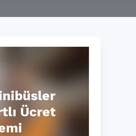
nibüsler
rtlı Ücret
temi