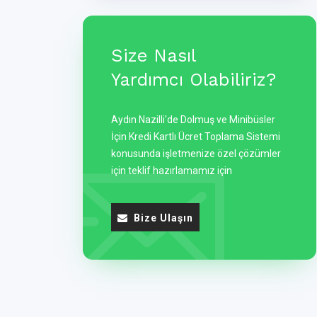
Size Nasıl
Yardımcı Olabiliriz?
Aydın Nazilli'de Dolmuş ve Minibüsler
İçin Kredi Kartlı Ücret Toplama Sistemi
konusunda işletmenize özel çözümler
için teklif hazırlamamız için
Bize Ulaşın