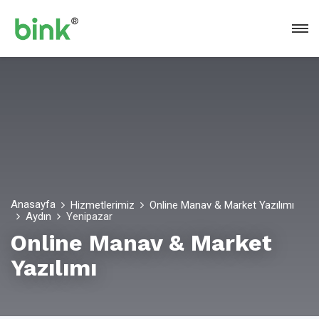
Anasayfa
Hizmetlerimiz
Online Manav & Market Yazılımı
Aydın
Yenipazar
Online Manav & Market
Yazılımı