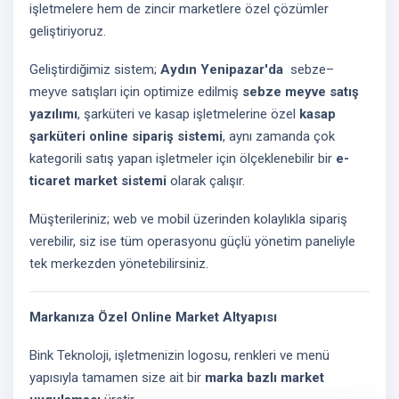
işletmelere hem de zincir marketlere özel çözümler
geliştiriyoruz.
Geliştirdiğimiz sistem;
Aydın Yenipazar'da
sebze–
meyve satışları için optimize edilmiş
sebze meyve satış
yazılımı
, şarküteri ve kasap işletmelerine özel
kasap
şarküteri online sipariş sistemi
, aynı zamanda çok
kategorili satış yapan işletmeler için ölçeklenebilir bir
e-
ticaret market sistemi
olarak çalışır.
Müşterileriniz; web ve mobil üzerinden kolaylıkla sipariş
verebilir, siz ise tüm operasyonu güçlü yönetim paneliyle
tek merkezden yönetebilirsiniz.
Markanıza Özel Online Market Altyapısı
Bink Teknoloji, işletmenizin logosu, renkleri ve menü
yapısıyla tamamen size ait bir
marka bazlı market