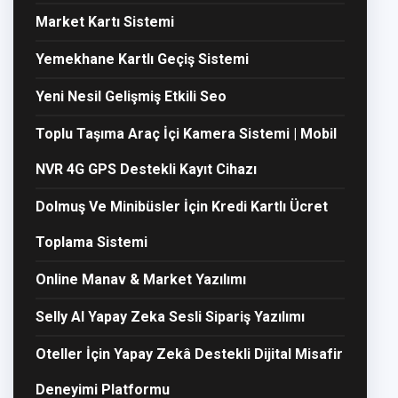
Market Kartı Sistemi
Yemekhane Kartlı Geçiş Sistemi
Yeni Nesil Gelişmiş Etkili Seo
Toplu Taşıma Araç İçi Kamera Sistemi | Mobil
NVR 4G GPS Destekli Kayıt Cihazı
Dolmuş Ve Minibüsler İçin Kredi Kartlı Ücret
Toplama Sistemi
Online Manav & Market Yazılımı
Selly AI Yapay Zeka Sesli Sipariş Yazılımı
Oteller İçin Yapay Zekâ Destekli Dijital Misafir
Deneyimi Platformu