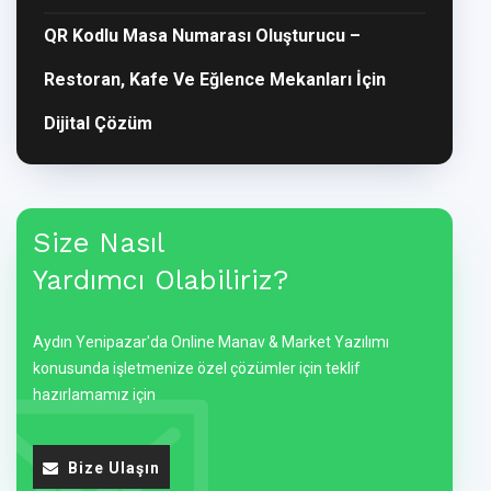
QR Kodlu Masa Numarası Oluşturucu –
Restoran, Kafe Ve Eğlence Mekanları İçin
Dijital Çözüm
Size Nasıl
Yardımcı Olabiliriz?
Aydın Yenipazar'da Online Manav & Market Yazılımı
konusunda işletmenize özel çözümler için teklif
hazırlamamız için
Bize Ulaşın