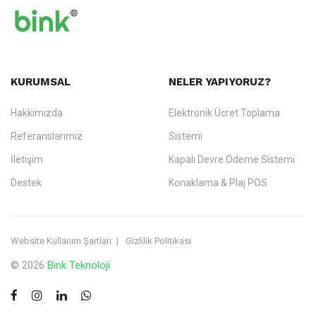
KURUMSAL
NELER YAPIYORUZ?
Hakkımızda
Elektronik Ücret Toplama
Referanslarımız
Sistemi
İletişim
Kapalı Devre Ödeme Sistemi
Destek
Konaklama & Plaj POS
Website Kullanım Şartları
Gizlilik Politikası
© 2026
Bink Teknoloji