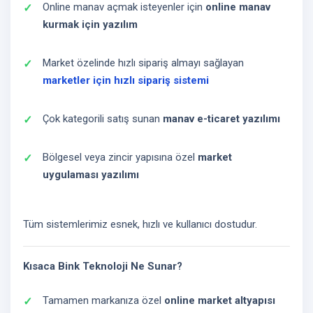
Online manav açmak isteyenler için
online manav
kurmak için yazılım
Market özelinde hızlı sipariş almayı sağlayan
marketler için hızlı sipariş sistemi
Çok kategorili satış sunan
manav e-ticaret yazılımı
Bölgesel veya zincir yapısına özel
market
uygulaması yazılımı
Tüm sistemlerimiz esnek, hızlı ve kullanıcı dostudur.
Kısaca Bink Teknoloji Ne Sunar?
Tamamen markanıza özel
online market altyapısı