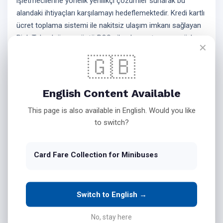
işletmecilerine yönelik yenilikçi çözümler sunarak bu
alandaki ihtiyaçları karşılamayı hedeflemektedir. Kredi kartlı
ücret toplama sistemi ile nakitsiz ulaşım imkanı sağlayan
Bink Teknoloji, araç üstü POS cihazları ve temassız ödeme
✕
alternatifleri ile Çanakkale'deki toplu taşıma hizmetlerini
🇬🇧
modernleştirmeyi amaçlamaktadır.
Dolmuş ve minibüs işletmecileri için geliştirilen bu sistem,
English Content Available
hem kullanıcıların hem de işletmelerin hayatını
kolaylaştırmaktadır. Çanakkale'de, dijital ulaşım kartı
This page is also available in English. Would you like
uygulamaları ile entegre bir şekilde çalışan bu sistem
to switch?
sayesinde, nakit zorunluluğunu ortadan kaldırarak, hızlı ve
güvenli bir ödeme deneyimi sunulmaktadır. Bink Teknoloji,
Card Fare Collection for Minibuses
bu alandaki çözümleriyle Çanakkale'deki toplu taşıma
sektörüne değer katma potansiyeline sahiptir.
Dolmuş ve Minibüsler İçin Kredi Kartlı Ücret Toplama
Switch to English →
Sistemi
No, stay here