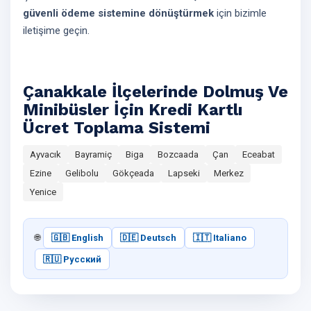
güvenli ödeme sistemine dönüştürmek
için bizimle
iletişime geçin.
Çanakkale İlçelerinde Dolmuş Ve
Minibüsler İçin Kredi Kartlı
Ücret Toplama Sistemi
Ayvacık
Bayramiç
Biga
Bozcaada
Çan
Eceabat
Ezine
Gelibolu
Gökçeada
Lapseki
Merkez
Yenice
🌐
🇬🇧 English
🇩🇪 Deutsch
🇮🇹 Italiano
🇷🇺 Русский