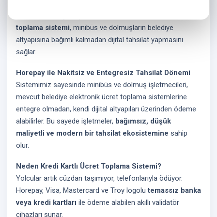
Artık şehir içi ulaşımda nakit para dönemi bitiyor!
Horepay’in geliştirdiği yeni nesil
kredi kartlı ücret
toplama sistemi
, minibüs ve dolmuşların belediye
altyapısına bağımlı kalmadan dijital tahsilat yapmasını
sağlar.
Horepay ile Nakitsiz ve Entegresiz Tahsilat Dönemi
Sistemimiz sayesinde minibüs ve dolmuş işletmecileri,
mevcut belediye elektronik ücret toplama sistemlerine
entegre olmadan, kendi dijital altyapıları üzerinden ödeme
alabilirler. Bu sayede işletmeler,
bağımsız, düşük
maliyetli ve modern bir tahsilat ekosistemine
sahip
olur.
Neden Kredi Kartlı Ücret Toplama Sistemi?
Yolcular artık cüzdan taşımıyor, telefonlarıyla ödüyor.
Horepay, Visa, Mastercard ve Troy logolu
temassız banka
veya kredi kartları
ile ödeme alabilen akıllı validatör
cihazları sunar.