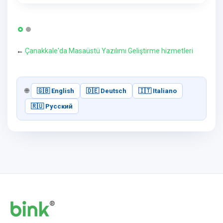
←
Çanakkale'da Masaüstü Yazılımı Geliştirme hizmetleri
🌐
🇬🇧 English
🇩🇪 Deutsch
🇮🇹 Italiano
🇷🇺 Русский