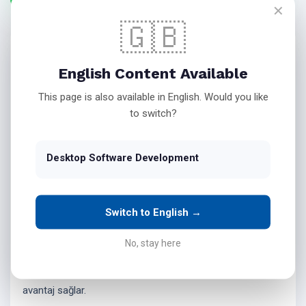
✕
🇬🇧
English Content Available
Çanakkale Gökçeada'da
This page is also available in English. Would you like
Masaüstü Yazılımı Geliştirme
to switch?
Desktop Software Development
Masaüstü Yazılım Nedir?
Masaüstü yazılımlar
, kişisel ya da kurumsal bilgisayarlar
Switch to English →
üzerinde çalışan, son kullanıcıların bilgisayarlarında yerel
olarak çalışan uygulamalardır. Bu tür yazılımlar, genellikle
No, stay here
kullanıcıların bilgisayarında çeşitli görevleri yerine
getirmesine olanak tanır ve amacına uygun olarak birçok
avantaj sağlar.