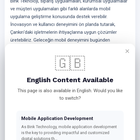
Bink Teknoloji, sipariş uygulamaları, kurumsal uygulamalar
ve müşteri uygulamaları gibi farklı alanlarda mobil
uygulama geliştirme konusunda destek verebilir.
İnovasyon ve kullanıcı deneyimini ön planda tutarak,
Çankırı'daki işletmelerin ihtiyaçlarına uygun çözümler
üretebiliriz. Geleceğin mobil deneyimini bugünden
şekillendirmek için buradayız.
✕
🇬🇧
Bink Teknoloji Ile Mobil
Uygulama Geliştirme
English Content Available
This page is also available in English. Would you like
to switch?
Android Ve IOS
Platformlarında Profesyonel
Mobile Application Development
Çözümler
As Bink Technology, mobile application development
is the key to providing impactful and customized
digital solutions th…