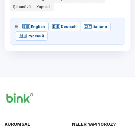
Şabanözü
Yapraklı
🌐
🇬🇧 English
🇩🇪 Deutsch
🇮🇹 Italiano
🇷🇺 Русский
KURUMSAL
NELER YAPIYORUZ?