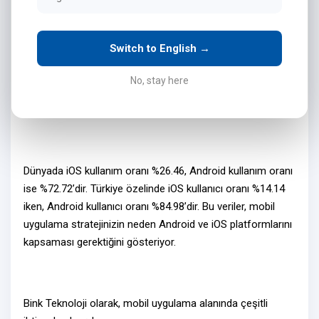
Mobil Uygulama İhtiyaçlarınızı Nasıl Karşılıyoruz?
Switch to English →
Bink Teknoloji olarak, yılların verdiği tecrübe ile
mobil
uygulama projelerinizi
hayata geçiriyoruz ve yeni projeleri
No, stay here
geliştirmeye devam ediyoruz. İşletmenizin ihtiyaçlarına
uygun
Android ve iOS uygulamaları
geliştiriyoruz.
Dünyada iOS kullanım oranı %26.46, Android kullanım oranı
ise %72.72’dir. Türkiye özelinde iOS kullanıcı oranı %14.14
iken, Android kullanıcı oranı %84.98’dir. Bu veriler,
mobil
uygulama stratejinizin
neden Android ve iOS platformlarını
kapsaması gerektiğini gösteriyor.
Bink Teknoloji olarak,
mobil uygulama alanında
çeşitli