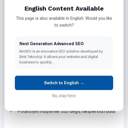
Peki çözüm ne?
English Content Available
This page is also available in English. Would you like
to switch?
Arama Motoru Optimizasyonu (SEO)
.
Next Generation Advanced SEO
BinSEO is an innovative SEO solution developed by
SEO, sadece teknik bir çalışma değil, dijital
Bink Teknoloji. It allows your website and digital
görünürlüğünüzün temel taşıdır.
business to quickly…
SEO olmadan:
Switch to English →
Web sitenize organik trafik çekemezsiniz,
No, stay here
Markanız görünmez kalır,
Potansiyel müşteriler sizi değil, rakiplerinizi bulur.