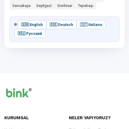
Sarıcakaya
Seyitgazi
Sivrihisar
Tepebaşı
🌐
🇬🇧 English
🇩🇪 Deutsch
🇮🇹 Italiano
🇷🇺 Русский
KURUMSAL
NELER YAPIYORUZ?