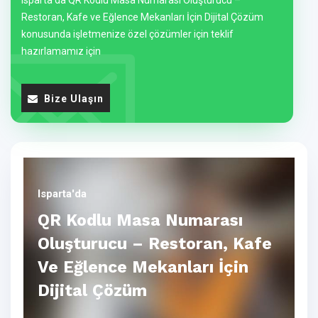
Isparta'da QR Kodlu Masa Numarası Oluşturucu –
Restoran, Kafe ve Eğlence Mekanları İçin Dijital Çözüm
konusunda işletmenize özel çözümler için teklif
hazırlamamız için
Bize Ulaşın
Isparta'da
QR Kodlu Masa Numarası
Oluşturucu – Restoran, Kafe
Ve Eğlence Mekanları İçin
Dijital Çözüm