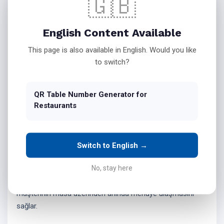
🇬🇧
QR kod ile dijital menüye yönlendirme
English Content Available
Temassız sipariş sayfasına direkt erişim
This page is also available in English. Would you like
to switch?
QR kodlu masa kartı PDF çıktısı alma
Logo ve marka uyumlu tasarım oluşturma
QR Table Number Generator for
Restaurants
Kafeler İçin QR Kod Ile Dijital
Switch to English →
Menü Ve Sipariş Yönlendirme
No, stay here
Kafeler için hızlı servis ve müşteri memnuniyeti büyük
önem taşır.
Kafe QR kod masa numarası sistemi
,
müşterinin masa üzerinden anında menüye ulaşmasını
sağlar.