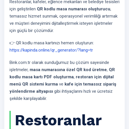
Restoranlar, kafeler, eğlence mekanları ve belediye tesisleri
için geliştirilen
QR kodlu masa numarası oluşturucu
,
temassız hizmet sunmak, operasyonel verimliliği artırmak
ve müşteri deneyimini dijitalleştirmek isteyen işletmeler
için güçlü bir çözümdür.
👉 QR kodlu masa kartınızı hemen oluşturun:
https://kapinda.online/qr_generator/?lang=tr
Bink.com.tr olarak sunduğumuz bu çözüm sayesinde
işletmeler,
masa numarasına özel QR kod üretme
,
QR
kodlu masa kartı PDF oluşturma
,
restoran için dijital
menü QR sistemi kurma
ve
kafe için temassız sipariş
yönlendirme altyapısı
gibi ihtiyaçlarını hızlı ve ücretsiz
şekilde karşılayabilir.
Restoranlar