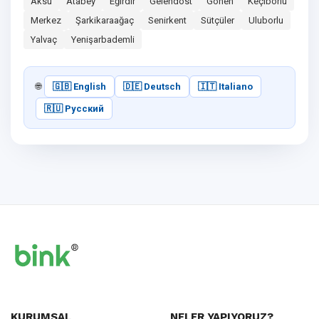
Aksu
Atabey
Eğirdir
Gelendost
Gönen
Keçiborlu
Merkez
Şarkikaraağaç
Senirkent
Sütçüler
Uluborlu
Yalvaç
Yenişarbademli
🌐
🇬🇧 English
🇩🇪 Deutsch
🇮🇹 Italiano
🇷🇺 Русский
KURUMSAL
NELER YAPIYORUZ?