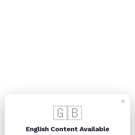
Geliştirdiğimiz sistem;
İzmir'de
sebze–meyve satışları
için optimize edilmiş
sebze meyve satış yazılımı
,
şarküteri ve kasap işletmelerine özel
kasap şarküteri
online sipariş sistemi
, aynı zamanda çok kategorili satış
yapan işletmeler için ölçeklenebilir bir
e-ticaret market
sistemi
olarak çalışır.
Müşterileriniz; web ve mobil üzerinden kolaylıkla sipariş
verebilir, siz ise tüm operasyonu güçlü yönetim paneliyle
tek merkezden yönetebilirsiniz.
Markanıza Özel Online Market Altyapısı
✕
🇬🇧
Bink Teknoloji, işletmenizin logosu, renkleri ve menü
yapısıyla tamamen size ait bir
marka bazlı market
uygulaması
üretir.
English Content Available
Kendi mobil uygulamanız veya web uygulamanız üzerinden