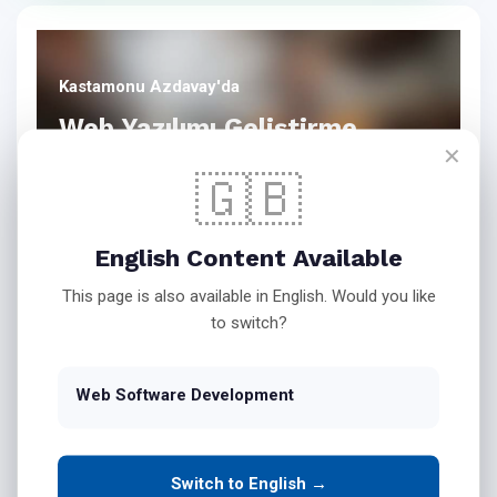
Kastamonu Azdavay'da
Web Yazılımı Geliştirme
✕
🇬🇧
Bink Teknoloji Web Yazılım
English Content Available
Hizmetleri
This page is also available in English. Would you like
to switch?
Web Software Development
İşletmenizin Masaüstü
Yazılımlarını Web Ortamına
Taşıyın
Switch to English →