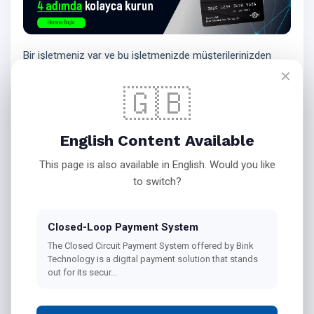
Bir işletmeniz var ve bu işletmenizde müşterilerinizden
yapılan nakit tahsilatları kontrol altında tutmak mı
✕
🇬🇧
istiyorsunuz? Birden çok noktadaki kasada nakit
kontrolünü sağlamakta artık zorlanıyor musunuz? Turnike
ile kontrollü geçiş yaptırdığınız noktalarınız mı var?
English Content Available
This page is also available in English. Would you like
to switch?
Bink Teknoloji'nin tam da size uygun bir çözümü
bulunmakta:
Kapalı Devre Ödeme Sistemi
Closed-Loop Payment System
The Closed Circuit Payment System offered by Bink
Technology is a digital payment solution that stands
Kapalı Devre Elektronik Ücret Toplama Sistemi
veya
out for its secur…
diğer adıyla
Kapalı Devre Ödeme Sistemi;
şirketimiz
tarafından kamu ve özel sektör firmalarına özel olarak