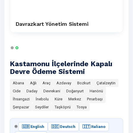
Davrazkart Yönetim Sistemi
Kastamonu İlçelerinde Kapalı
Devre Ödeme Sistemi
Abana
Ağlı
Araç
Azdavay
Bozkurt
Çatalzeytin
Cide
Daday
Devrekani
Doğanyurt
Hanönü
İhsangazi
İnebolu
Küre
Merkez
Pınarbaşı
Şenpazar
Seydiler
Taşköprü
Tosya
🌐
🇬🇧 English
🇩🇪 Deutsch
🇮🇹 Italiano