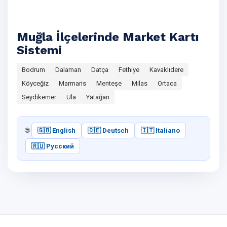
Muğla İlçelerinde Market Kartı
Sistemi
Bodrum
Dalaman
Datça
Fethiye
Kavaklıdere
Köyceğiz
Marmaris
Menteşe
Milas
Ortaca
Seydikemer
Ula
Yatağan
🌐
🇬🇧 English
🇩🇪 Deutsch
🇮🇹 Italiano
🇷🇺 Русский