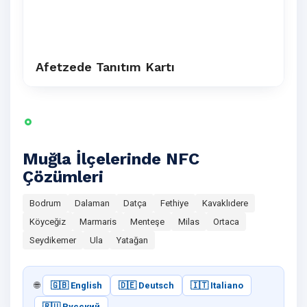
Afetzede Tanıtım Kartı
Muğla İlçelerinde NFC
Çözümleri
Bodrum
Dalaman
Datça
Fethiye
Kavaklıdere
Köyceğiz
Marmaris
Menteşe
Milas
Ortaca
Seydikemer
Ula
Yatağan
🌐
🇬🇧 English
🇩🇪 Deutsch
🇮🇹 Italiano
🇷🇺 Русский