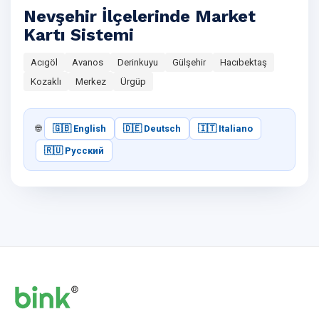
Nevşehir İlçelerinde Market
Kartı Sistemi
Acıgöl
Avanos
Derinkuyu
Gülşehir
Hacıbektaş
Kozaklı
Merkez
Ürgüp
🌐
🇬🇧 English
🇩🇪 Deutsch
🇮🇹 Italiano
🇷🇺 Русский