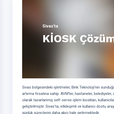
Sivas'ta
KİOSK Çözüm
Sivas bölgesindeki işletmeler, Bink Teknoloji'nin sunduğ
artırma fırsatına sahip. AVM'ler, hastaneler, belediyeler, 
olarak tasarlanmış self-servis işlem kioskları, kullanıcıl
geliştirilmiştir. Sivas'ta, etkileşimli ve kullanıcı dostu a
günlük süreçlerini daha akıcı hale getirmektedir.