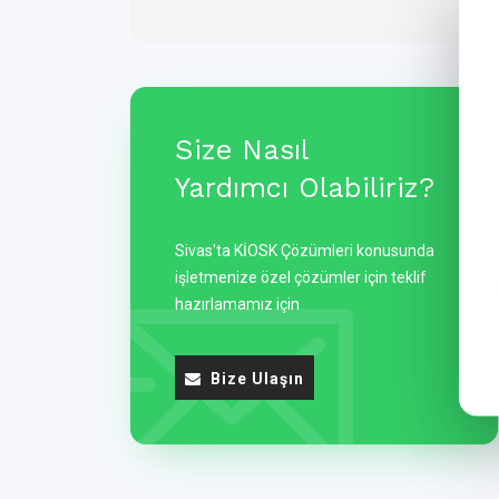
Size Nasıl
Yardımcı Olabiliriz?
Sivas'ta KİOSK Çözümleri konusunda
işletmenize özel çözümler için teklif
hazırlamamız için
Bize Ulaşın