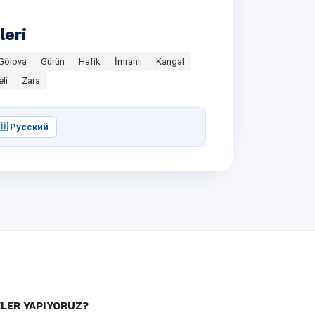
leri
Gölova
Gürün
Hafik
İmranlı
Kangal
eli
Zara
🇺 Русский
LER YAPIYORUZ?