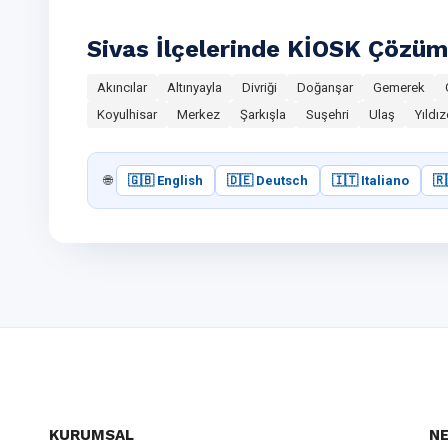
Sivas İlçelerinde KİOSK Çözüm
Akıncılar
Altınyayla
Divriği
Doğanşar
Gemerek
Koyulhisar
Merkez
Şarkışla
Suşehri
Ulaş
Yıldız
🌐
🇬🇧 English
🇩🇪 Deutsch
🇮🇹 Italiano
🇷
KURUMSAL
NE