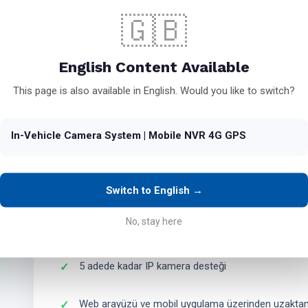
Alüminyum gövde, yanmaz malzeme
🇬🇧
6 adet POE destekli RJ45 port
English Content Available
512 GB SSD depolama alanı
This page is also available in English. Would you like to switch?
4G LTE ve WiFi bağlantı desteği
In-Vehicle Camera System | Mobile NVR 4G GPS
VGA, AV ve HDMI görüntü çıkışı
Switch to English →
Çift bellek yuvası (64 GB opsiyonel)
No, stay here
GPS ve araç takip modülü
5 adede kadar IP kamera desteği
Web arayüzü ve mobil uygulama üzerinden uzaktan