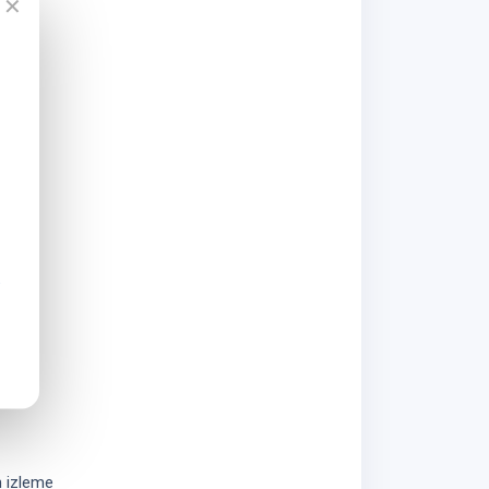
✕
 izleme