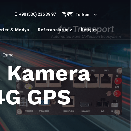
+90 (530) 236 39 97
Türkçe
rler & Medya
Referanslarımız
İletişim
Eşme
i Kamera
 4G GPS