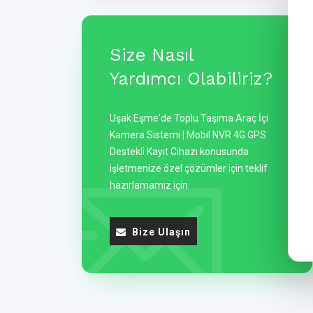
Size Nasıl
Yardımcı Olabiliriz?
Uşak Eşme'de Toplu Taşıma Araç İçi
Kamera Sistemi | Mobil NVR 4G GPS
Destekli Kayıt Cihazı konusunda
işletmenize özel çözümler için teklif
hazırlamamız için
Bize Ulaşın