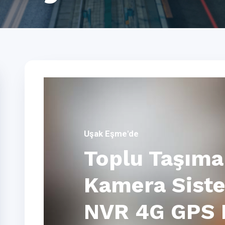
Uşak Eşme'de
Toplu Taşıma 
Kamera Siste
NVR 4G GPS 