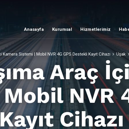
Anasayfa
Kurumsal
Hizmetlerimiz
Habe
i Kamera Sistemi | Mobil NVR 4G GPS Destekli Kayıt Cihazı
Uşak
şıma Araç İç
| Mobil NVR
Kayıt Cihazı