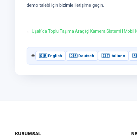
demo talebi için bizimle iletişime geçin.
←
Uşak'da Toplu Taşıma Araç İçi Kamera Sistemi | Mobil N
🌐
🇬🇧 English
🇩🇪 Deutsch
🇮🇹 Italiano
🇷
KURUMSAL
NE