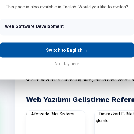
This page is also available in English. Would you like to switch?
Masaüstü yazılımları genellikle yalnızca masaüstü bilgis
Web Software Development
cihazlarda erişilebilir. Bu sayede masaüstü bilgisayarlar, a
bilgisayarlar üzerinden kolaylıkla kullanılabilir.
Switch to English →
Bizimle İletişime Geçin
No, stay here
İşletmenizin ihtiyaçlarına uygun web yazılım çözümleri 
yazılım çözümleri
sunarak iş süreçlerinizi daha verimli h
Web Yazılımı Geliştirme Refer