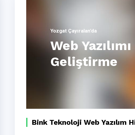
Yozgat Çayıralan'da
Web Yazılımı
Geliştirme
Bink Teknoloji Web Yazılım H