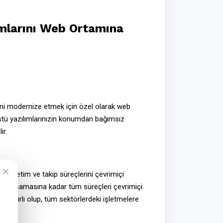
ımlarını Web Ortamına
rini modernize etmek için özel olarak
web
stü yazılımlarınızın konumdan bağımsız
ir.
✕
daki üretim ve takip süreçlerini
çevrimiçi
limat aşamasına kadar tüm süreçleri
çevrimiçi
la sınırlı olup, tüm sektörlerdeki işletmelere