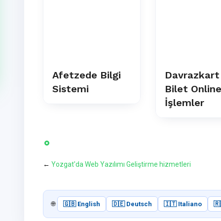
ak
Afetzede Bilgi
Davrazkart
b
Sistemi
Bilet Onlin
İşlemler
←
Yozgat'da Web Yazılımı Geliştirme hizmetleri
🌐
🇬🇧 English
🇩🇪 Deutsch
🇮🇹 Italiano
🇷