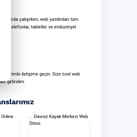
ayarlarda çalışırken,
web yazılımları
tüm
kıllı telefonlar, tabletler ve endüstriyel
için bizimle
iletişime geçin
. Size özel
web
ale getirelim.
anslarımız