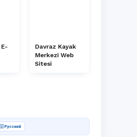
 E-
Davraz Kayak
Afetzede B
e
Merkezi Web
Sistemi
Sitesi
🇺 Русский