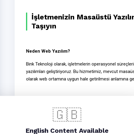
İşletmenizin Masaüstü Yazıl
Taşıyın
Neden Web Yazılım?
Bink Teknoloji olarak, işletmelerin operasyonel süreçle
yazılımları
geliştiriyoruz. Bu hizmetimiz, mevcut masaü
olarak
web ortamına uygun hale getirilmesi
anlamına gel
Size özel geliştireceğimiz
web yazılımlar
ı ile fabrikanız
🇬🇧
ortama
taşıyabilirsiniz. Sipariş alma aşamasından tes
olarak
yönetebilirsiniz. Bu hizmetimiz yalnızca fabrikalar
uyarlanabilir.
English Content Available