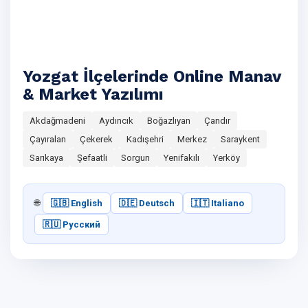
Yozgat İlçelerinde Online Manav
& Market Yazılımı
Akdağmadeni
Aydıncık
Boğazlıyan
Çandır
Çayıralan
Çekerek
Kadışehri
Merkez
Saraykent
Sarıkaya
Şefaatli
Sorgun
Yenifakılı
Yerköy
🌐
🇬🇧 English
🇩🇪 Deutsch
🇮🇹 Italiano
🇷🇺 Русский