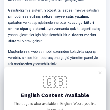
Geliştirdiğimiz sistem;
Yozgat'ta
sebze–meyve satışları
için optimize edilmiş
sebze meyve satış yazılımı
,
şarküteri ve kasap işletmelerine özel
kasap şarküteri
online sipariş sistemi
, aynı zamanda çok kategorili satış
yapan işletmeler için ölçeklenebilir bir
e-ticaret market
sistemi
olarak çalışır.
Müşterileriniz; web ve mobil üzerinden kolaylıkla sipariş
verebilir, siz ise tüm operasyonu güçlü yönetim paneliyle
tek merkezden yönetebilirsiniz.
✕
🇬🇧
Markanıza Özel Online Market Altyapısı
Bink Teknoloji, işletmenizin logosu, renkleri ve menü
English Content Available
yapısıyla tamamen size ait bir
marka bazlı market
uygulaması
üretir.
This page is also available in English. Would you like
Kendi mobil uygulamanız veya web uygulamanız üzerinden
to switch?