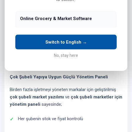
satış yaparak,
Yozgat'ta
bölgesel rekabette öne çıkmanız
için eksiksiz bir
online market çözümü
sunuyoruz.
Online Grocery & Market Software
İster yeni bir girişim olun ister güçlü bir perakende markası;
Yozgat'ta
market uygulaması açmak
isteyen herkes
için hızlı, güvenli ve esnek bir altyapı sağlıyoruz.
Switch to English →
Yozgat'ta Market İşletmeleri İçin Online Sipariş ve Sanal
No, stay here
Mağaza - Hemen Mağazanı Oluştur
Çok Şubeli Yapıya Uygun Güçlü Yönetim Paneli
Birden fazla işletmeyi yöneten markalar için geliştirilmiş
çok şubeli market yazılımı
ve
çok şubeli marketler için
yönetim paneli
sayesinde;
Her şubenin stok ve fiyat kontrolü