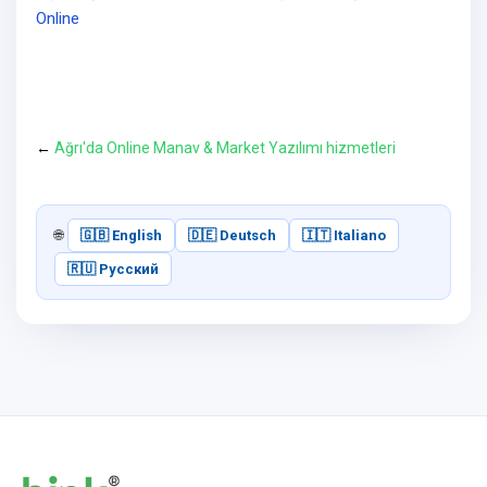
Online
←
Ağrı'da Online Manav & Market Yazılımı hizmetleri
🌐
🇬🇧 English
🇩🇪 Deutsch
🇮🇹 Italiano
🇷🇺 Русский