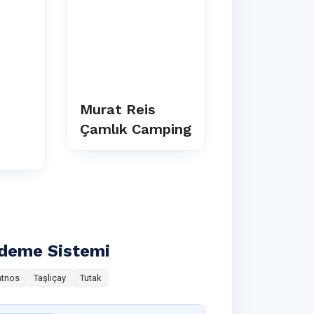
Murat Reis
Davrazkar
Çamlık Camping
Yönetim
Sistemi
 Ödeme Sistemi
atnos
Taşlıçay
Tutak