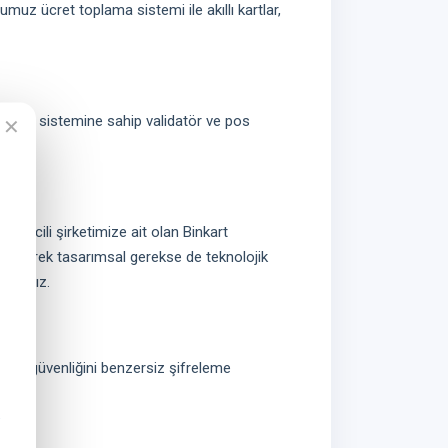
muz ücret toplama sistemi ile akıllı kartlar,
işletim sistemine sahip validatör ve pos
✕
 tescili şirketimize ait olan Binkart
r ile gerek tasarımsal gerekse de teknolojik
ınsınız.
ımızın güvenliğini benzersiz şifreleme