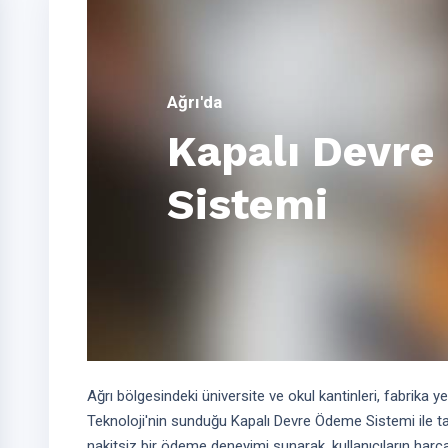
Ağrı'da
Kapalı Devr
Sistemi
Ağrı bölgesindeki üniversite ve okul kantinleri, fabrika ye
Teknoloji'nin sunduğu Kapalı Devre Ödeme Sistemi ile tanı
nakitsiz bir ödeme deneyimi sunarak, kullanıcıların har