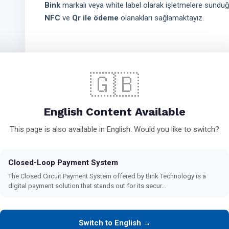
Bink
markalı veya white label olarak işletmelere sunduğu
NFC
ve
Qr ile ödeme
olanakları sağlamaktayız.
Belirlediğiniz noktalara özel tarifelere göre Android 12 
🇬🇧
cihazlarımız ile tahsilat işlemini gerçekleştirebilirsiniz.
English Content Available
Birden çok sektöre entegre olabilecek şekilde tasarımı ve
This page is also available in English. Would you like to switch?
altyapısında, kendimize özgü geliştirdiğimiz akıllı kartla
altyapı olarak yeniliğe ve teknolojiye her zaman daha yak
Closed-Loop Payment System
The Closed Circuit Payment System offered by Bink Technology is a
digital payment solution that stands out for its secur…
3 yıllık AR-GE çalışmalarımızın neticesinde akıllı kartlar
teknolojimiz ile en yüksek seviyede tutuyoruz.
Switch to English →