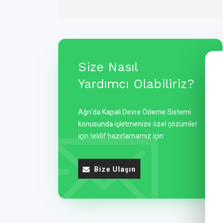
Size Nasıl
Yardımcı Olabiliriz?
Ağrı'da Kapalı Devre Ödeme Sistemi
konusunda işletmenize özel çözümler
için teklif hazırlamamız için
Bize Ulaşın