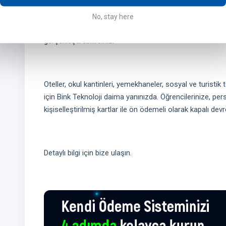
Bink
ile işletmeniz yönetiminde olan akıllı kartlara kendi
No, stay here
uygulama ve internet siteniz üzerinden veya kiosk otomat
gerçekleştirebilirsiniz.
Oteller, okul kantinleri, yemekhaneler, sosyal ve turistik t
için Bink Teknoloji daima yanınızda. Öğrencilerinize, pers
kişiselleştirilmiş kartlar ile ön ödemeli olarak kapalı devr
Detaylı bilgi için bize ulaşın.