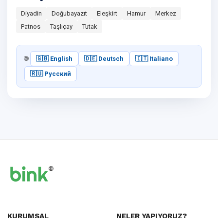
Diyadin
Doğubayazıt
Eleşkirt
Hamur
Merkez
Patnos
Taşlıçay
Tutak
🌐
🇬🇧 English
🇩🇪 Deutsch
🇮🇹 Italiano
🇷🇺 Русский
KURUMSAL
NELER YAPIYORUZ?