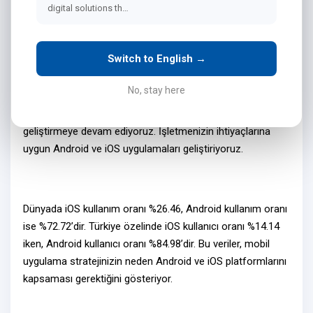
Çözümler
digital solutions th…
Switch to English →
Mobil Uygulama İhtiyaçlarınızı Nasıl Karşılıyoruz?
No, stay here
Bink Teknoloji olarak, yılların verdiği tecrübe ile
mobil
uygulama projelerinizi
hayata geçiriyoruz ve yeni projeleri
geliştirmeye devam ediyoruz. İşletmenizin ihtiyaçlarına
uygun
Android ve iOS uygulamaları
geliştiriyoruz.
Dünyada iOS kullanım oranı %26.46, Android kullanım oranı
ise %72.72’dir. Türkiye özelinde iOS kullanıcı oranı %14.14
iken, Android kullanıcı oranı %84.98’dir. Bu veriler,
mobil
uygulama stratejinizin
neden Android ve iOS platformlarını
kapsaması gerektiğini gösteriyor.