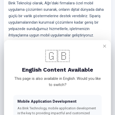
Bink Teknoloji olarak, Ağrı'daki firmalara özel mobil
uygulama çözümleri sunarak, onların dijital dünyada daha
güçlü bir varlık göstermelerine destek verebiliriz. Sipariş
uygulamalarından kurumsal çözümlere kadar geniş bir
yelpazede sunduğumuz hizmetlerle, işletmenizin
ihtiyaçlarına uygun mobil uygulamalar geliştiriyoruz.
Geleceğin mobil deneyimini bugünden şekillendirmek için
✕
Bink Teknoloji ile iletişime geçin ve işinizi bir adım öne
🇬🇧
taşıyın.
Bink Teknoloji Ile Mobil
English Content Available
Uygulama Geliştirme
This page is also available in English. Would you like
to switch?
Android Ve IOS
Mobile Application Development
As Bink Technology, mobile application development
Platformlarında Profesyonel
is the key to providing impactful and customized