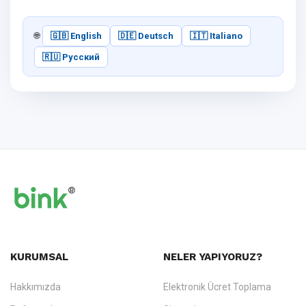
🌐
🇬🇧 English
🇩🇪 Deutsch
🇮🇹 Italiano
🇷🇺 Русский
KURUMSAL
NELER YAPIYORUZ?
Hakkımızda
Elektronik Ücret Toplama