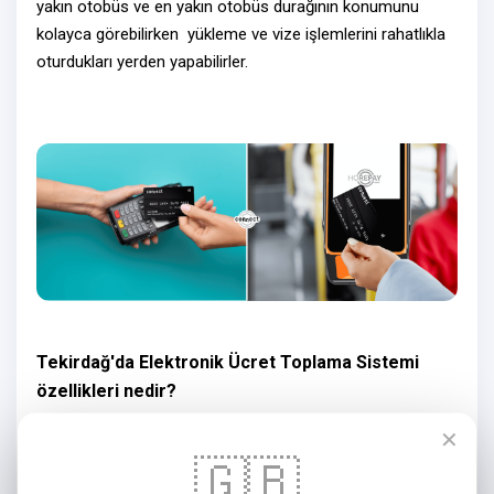
yakın otobüs ve en yakın otobüs durağının konumunu
kolayca görebilirken yükleme ve vize işlemlerini rahatlıkla
oturdukları yerden yapabilirler.
Tekirdağ'da Elektronik Ücret Toplama Sistemi
özellikleri nedir?
✕
Horepay markalı veya white label olarak müşterimize
🇬🇧
sunduğumuz ücret toplama sistemi ile Akıllı Ulaşım
Kartları, NFC ve QR ödeme olanaklarını sağlamaktayız.