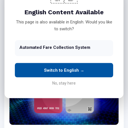
İşletmenin belirlediği hat, güzergâh ve tarifelere göre
English Content Available
araçlardaki Android tabanlı akıllı cihazlar ile tahsilât işlemi
sağlanmaktadır.
This page is also available in English. Would you like
to switch?
Tekirdağ'da Elektronik Ücret Toplama Sistemi
Hakkında Detaylı Bilgi Almak Için 0530 236 39 97
Automated Fare Collection System
Numaralı Telefonumuzdan Bizi Arayabilirsiniz.
Switch to English →
No, stay here