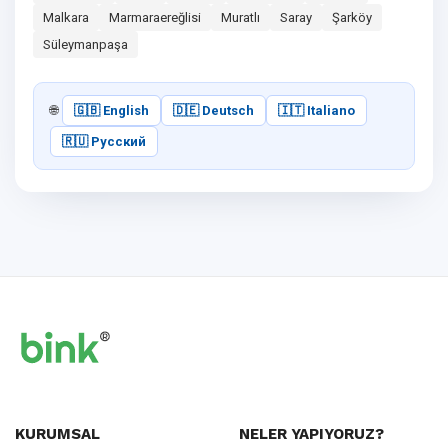
Malkara
Marmaraereğlisi
Muratlı
Saray
Şarköy
Süleymanpaşa
🌐
🇬🇧 English
🇩🇪 Deutsch
🇮🇹 Italiano
🇷🇺 Русский
KURUMSAL
NELER YAPIYORUZ?