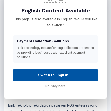
Tekirdağ'da
English Content Available
Tahsilat Çözümleri
This page is also available in English. Would you like
to switch?
Payment Collection Solutions
Tekirdağ bölgesindeki işletmeler için tahsilat süreçlerini
Bink Technology is transforming collection processes
dönüştürmek, Bink Teknoloji'nin sunduğu en önemli
by providing businesses with excellent payment
solutions.
hizmetlerden biridir. Kredi kartı, banka kartı ve sanal POS
çözümleri ile işletmelerin nakit akışını kolaylaştırmayı
hedefleyen Bink Teknoloji, bölgedeki mağazalar ve e-
Switch to English →
ticaret firmaları için etkili ödeme altyapıları oluşturabilir. Bu
sayede, işletmeler hem müşteri memnuniyetini artırarak
No, stay here
rekabet avantajı elde edebilir hem de finansal süreçlerini
daha verimli hale getirebilir.
Bink Teknoloji, Tekirdağ'da pazaryeri POS entegrasyonu