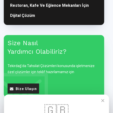
Restoran, Kafe Ve Eğlence Mekanları İçin
Dijital Çözüm
Size Nasıl
Yardımcı Olabiliriz?
Tekirdağ'da Tahsilat Çözümleri konusunda işletmenize
özel çözümler için teklif hazırlamamız için
Bize Ulaşın
✕
🇬🇧